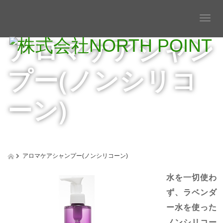
T
o
アロマケアシャン
g
g
l
プー(ノンシリコ
e
n
a
ーン)
v
i
g
a
t
i
アロマケアシャンプー(ノンシリコーン)
o
n
水を一切使わ
ず、ラベンダ
ー水を使った
ノンシリコー