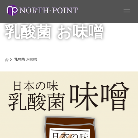
T
o
乳酸菌 お味噌
g
g
l
e
n
a
乳酸菌 お味噌
v
i
g
a
t
i
o
n