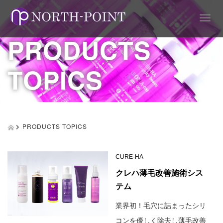
T
o
PRODUCTS
g
g
l
TOPICS
e
n
a
v
i
g
PRODUCTS TOPICS
a
t
i
CURE-HA
o
n
クレハ薄毛改善施術シス
テム
業界初！毛穴に詰まったシリ
コンを優しく除去し薄毛改善