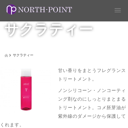
T
o
サクラティー
g
g
l
e
n
a
サクラティー
v
i
g
甘い香りをまとうフレグランス
a
トリートメント。
t
i
ノンシリコーン・ノンコーティ
o
n
ング剤なのにしっとりまとまる
トリートメント。コメ胚芽油が
紫外線のダメージから保護して
くれます。